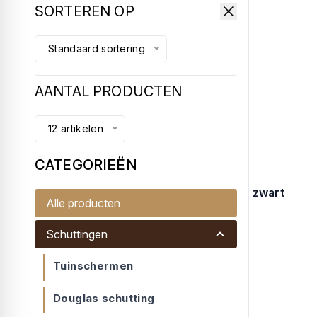
SORTEREN OP
Standaard sortering
AANTAL PRODUCTEN
12 artikelen
CATEGORIEËN
Gaaselement met kader 44x68/robuust zwart
Alle producten
90x180
Gaaselement met kader 44x68/robuust...
Schuttingen
€ 89,95
Tuinschermen
Douglas schutting