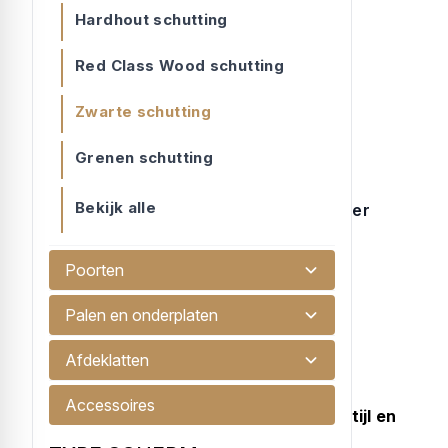
Hardhout schutting
Red Class Wood schutting
Zwarte schutting
Grenen schutting
Bekijk alle
Gaaselement met zwart gedompeld kader
180x180cm
Gaaselement met kader 44x68/robuust...
Poorten
€ 99,95
Palen en onderplaten
Afdeklatten
Zwarte schutting
Accessoires
Waarom een zwarte schutting kopen: stijl en
privacy in één