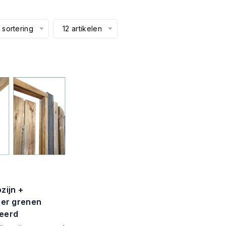
 sortering
12 artikelen
zijn +
ger grenen
eerd