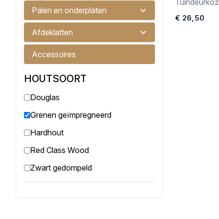
Tuindeurkoz
Palen en onderplaten
€ 26,50
Afdeklatten
Accessoires
HOUTSOORT
Douglas
Grenen geïmpregneerd
Hardhout
Red Class Wood
Zwart gedompeld