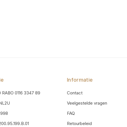
ie
Informatie
0 RABO 0116 3347 89
Contact
ONL2U
Veelgestelde vragen
3998
FAQ
00.95.199.B.01
Retourbeleid